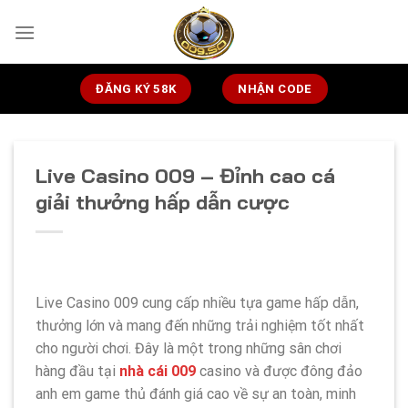
Chuyển
đến
nội
dung
ĐĂNG KÝ 58K
NHẬN CODE
Live Casino 009 – Đỉnh cao cá
giải thưởng hấp dẫn cược
Live Casino 009 cung cấp nhiều tựa game hấp dẫn,
thưởng lớn và mang đến những trải nghiệm tốt nhất
cho người chơi. Đây là một trong những sân chơi
hàng đầu tại
nhà cái 009
casino và được đông đảo
anh em game thủ đánh giá cao về sự an toàn, minh