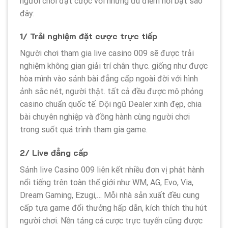
người chơi đặt cược với những ưu điểm nổi bật sao
đây:
1/ Trải nghiệm đặt cược trực tiếp
Người chơi tham gia live casino 009 sẽ được trải
nghiệm không gian giải trí chân thực. giống như được
hòa mình vào sảnh bài đẳng cấp ngoài đời với hình
ảnh sắc nét, người thật. tất cả đều được mô phỏng
casino chuẩn quốc tế. Đội ngũ Dealer xinh đẹp, chia
bài chuyên nghiệp và đồng hành cùng người chơi
trong suốt quá trình tham gia game.
2/ Live đẳng cấp
Sảnh live Casino 009 liên kết nhiều đơn vị phát hành
nổi tiếng trên toàn thế giới như WM, AG, Evo, Via,
Dream Gaming, Ezugi,… Mỗi nhà sản xuất đều cung
cấp tựa game đổi thưởng hấp dẫn, kích thích thu hút
người chơi. Nền tảng cá cược trực tuyến cũng được