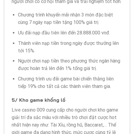
người chơi có cơ hội tham gia và trải nghiệm tốt hơn.
Chương trình khuyến mãi nhận 3 món đặc biệt
cùng 7 ngày nạp tiền tặng 100% giá trị.
Ưu đãi nạp đầu tiên lên đến 28.888.000 vnđ.
Thành viên nạp tiền trong ngày được thưởng lên
tới 15%.
Người chơi nạp tiền theo phương thức ngân hàng
được hoàn trả lên đến 1% tổng giá trị.
Chương trình ưu đãi game bài chiến thắng liên
tiếp 19% cho tất cả các thành viên tham gia.
5/ Kho game khổng lồ
Live casino 009 cung cấp cho người chơi kho game
giải trí đa sắc màu với nhiều trò chơi đặt cược hot
nhất hiện nay như: Tài Xỉu, rồng hũ, Baccarat,… Thể
giới game đa dạng hình thức, mức cược cùng tỷ lệ