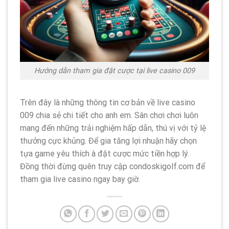
Hướng dẫn tham gia đặt cược tại live casino 009
Trên đây là những thông tin cơ bản về live casino
009 chia sẻ chi tiết cho anh em. Sân chơi chơi luôn
mang đến những trải nghiệm hấp dẫn, thú vị với tỷ lệ
thưởng cực khủng. Để gia tăng lợi nhuận hãy chọn
tựa game yêu thích à đặt cược mức tiền hợp lý.
Đồng thời đừng quên truy cập condoskigolf.com để
tham gia live casino ngay bay giờ.