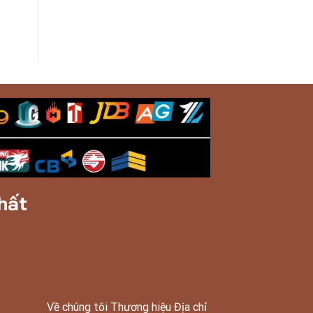
hất
Về chúng tôi
Thương hiệu
Địa chỉ