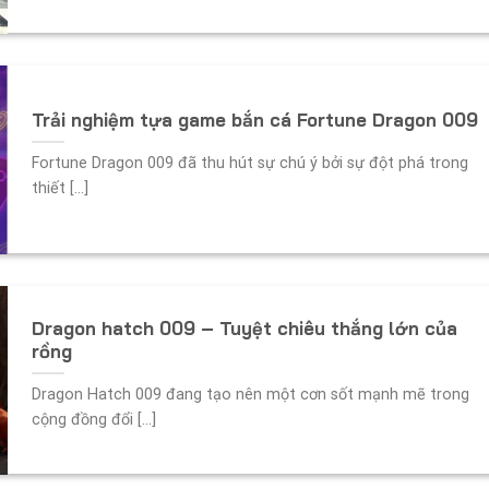
Trải nghiệm tựa game bắn cá Fortune Dragon 009
Fortune Dragon 009 đã thu hút sự chú ý bởi sự đột phá trong
thiết [...]
Dragon hatch 009 – Tuyệt chiêu thắng lớn của
rồng
Dragon Hatch 009 đang tạo nên một cơn sốt mạnh mẽ trong
cộng đồng đổi [...]