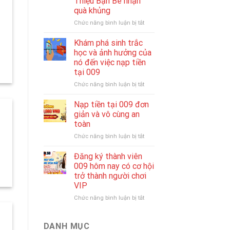
Thiệu Bạn Bè nhận
cá
quà khủng
cược
uy
ở
Chức năng bình luận bị tắt
tín
Khuyến
hàng
mãi
Khám phá sinh trắc
đầu
009:
học và ảnh hưởng của
Việt
Chương
nó đến việc nạp tiền
Nam
trình
tại 009
Giới
Thiệu
ở
Chức năng bình luận bị tắt
Bạn
Khám
Bè
phá
Nạp tiền tại 009 đơn
nhận
sinh
giản và vô cùng an
quà
trắc
toàn
khủng
học
ở
Chức năng bình luận bị tắt
và
Nạp
ảnh
tiền
hưởng
Đăng ký thành viên
tại
của
009 hôm nay có cơ hội
009
nó
trở thành người chơi
đơn
đến
VIP
giản
việc
và
nạp
ở
Chức năng bình luận bị tắt
vô
tiền
Đăng
cùng
tại
ký
an
009
thành
DANH MỤC