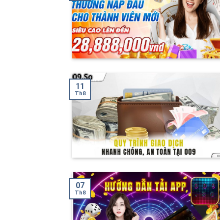
11
Th8
07
Th8