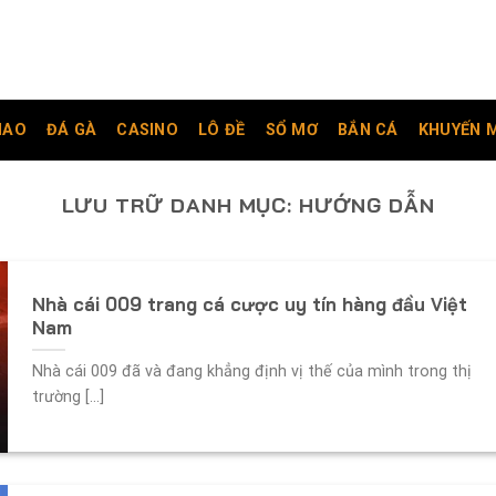
HAO
ĐÁ GÀ
CASINO
LÔ ĐỀ
SỔ MƠ
BẮN CÁ
KHUYẾN 
LƯU TRỮ DANH MỤC:
HƯỚNG DẪN
Nhà cái 009 trang cá cược uy tín hàng đầu Việt
Nam
Nhà cái 009 đã và đang khẳng định vị thế của mình trong thị
trường [...]