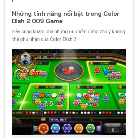
Những tính năng nổi bật trong Color
Dish 2 009 Game
Hãy cùng khám phá những ưu điểm đáng chú ý không
thể phủ nhận của Color Dish 2: