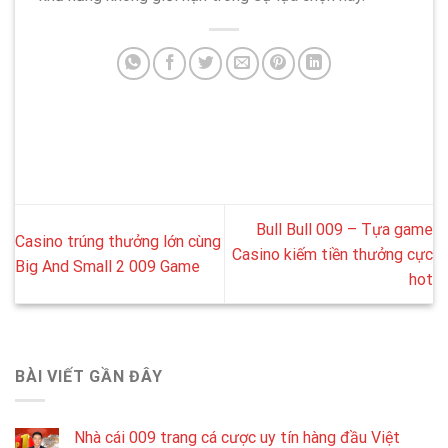
Bull Bull 009 – Tựa game
Casino trúng thưởng lớn cùng
Casino kiếm tiền thưởng cực
Big And Small 2 009 Game
hot
BÀI VIẾT GẦN ĐÂY
Nhà cái 009 trang cá cược uy tín hàng đầu Việt