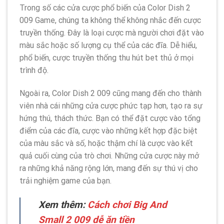
Trong số các cửa cược phổ biến của Color Dish 2
009 Game, chúng ta không thể không nhắc đến cược
truyền thống. Đây là loại cược mà người chơi đặt vào
màu sắc hoặc số lượng cụ thể của các đĩa. Dễ hiểu,
phổ biến, cược truyền thống thu hút bet thủ ở mọi
trình độ.
Ngoài ra, Color Dish 2 009 cũng mang đến cho thành
viên nhà cái những cửa cược phức tạp hơn, tạo ra sự
hứng thú, thách thức. Bạn có thể đặt cược vào tổng
điểm của các đĩa, cược vào những kết hợp đặc biệt
của màu sắc và số, hoặc thậm chí là cược vào kết
quả cuối cùng của trò chơi. Những cửa cược này mở
ra những khả năng rộng lớn, mang đến sự thú vị cho
trải nghiệm game của bạn.
Xem thêm:
Cách chơi Big And
Small 2 009 dễ ăn tiền