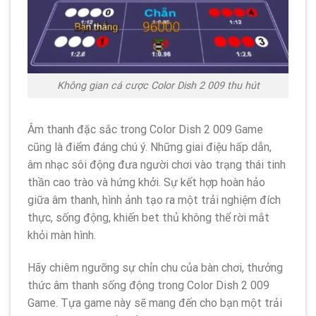
Không gian cá cược Color Dish 2 009 thu hút
Âm thanh đặc sắc trong Color Dish 2 009 Game
cũng là điểm đáng chú ý. Những giai điệu hấp dẫn,
âm nhạc sôi động đưa người chơi vào trạng thái tinh
thần cao trào và hứng khởi. Sự kết hợp hoàn hảo
giữa âm thanh, hình ảnh tạo ra một trải nghiệm đích
thực, sống động, khiến bet thủ không thể rời mắt
khỏi màn hình.
Hãy chiêm ngưỡng sự chỉn chu của bàn chơi, thưởng
thức âm thanh sống động trong Color Dish 2 009
Game. Tựa game này sẽ mang đến cho bạn một trải