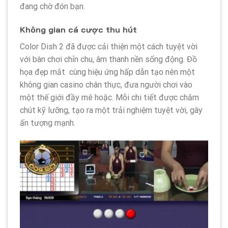
đang chờ đón bạn.
Không gian cá cược thu hút
Color Dish 2 đã được cải thiện một cách tuyệt vời
với bàn chơi chỉn chu, âm thanh nền sống động. Đồ
họa đẹp mắt cùng hiệu ứng hấp dẫn tạo nên một
không gian casino chân thực, đưa người chơi vào
một thế giới đầy mê hoặc. Mỗi chi tiết được chăm
chút kỹ lưỡng, tạo ra một trải nghiệm tuyệt vời, gây
ấn tượng mạnh.