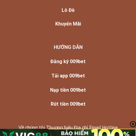
Lô Đề
Khuyến Mãi
HƯỚNG DẪN
Đăng ký 009bet
Tải app 009bet
Nạp tiền 009bet
Rút tiền 009bet
Về chúng tôi
Thương hiệu
Địa chỉ
Email
Hotline