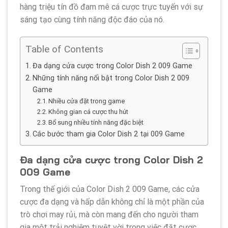
hàng triệu tín đồ đam mê cá cược trực tuyến với sự
sáng tạo cùng tính năng độc đáo của nó.
Table of Contents
Đa dạng cửa cược trong Color Dish 2 009 Game
Những tính năng nổi bật trong Color Dish 2 009
Game
Nhiều cửa đặt trong game
Không gian cá cược thu hút
Bổ sung nhiều tính năng đặc biệt
Các bước tham gia Color Dish 2 tại 009 Game
Đa dạng cửa cược trong Color Dish 2
009 Game
Trong thế giới của Color Dish 2 009 Game, các cửa
cược đa dạng và hấp dẫn không chỉ là một phần của
trò chơi may rủi, mà còn mang đến cho người tham
gia một trải nghiệm tuyệt vời trong việc đặt cược.